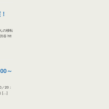
演！
んの移転
 htt
00～
0／20：
[…]