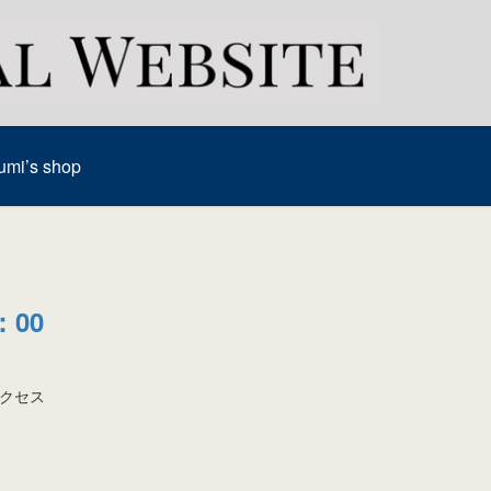
umi’s shop
：00
京アクセス