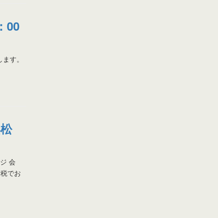
：00
致します。
浜松
ジ 会
費税でお