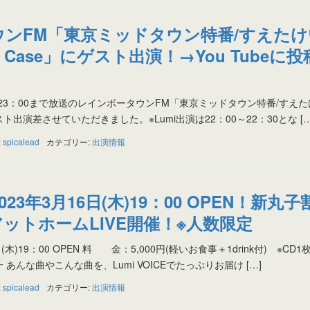
ンFM「東京ミッドタウン特番/すえたけ
w Case」にゲスト出演！→You Tubeに
：00～23：00まで放送のレインボータウンFM「東京ミッドタウン特番/すえ
にゲスト出演差させていただきました。※Lumi出演は22：00～22：30とな […
:
spicalead
カテゴリー:
出演情報
2023年3月16日(木)19：00 OPEN！新丸子
ットホームLIVE開催！※人数限定
木)19：00 OPEN 料 金：5,000円(軽いお食事＋1drink付) ※CD1
栄一 あんな曲やこんな曲を、Lumi VOICEでたっぷりお届け […]
:
spicalead
カテゴリー:
出演情報