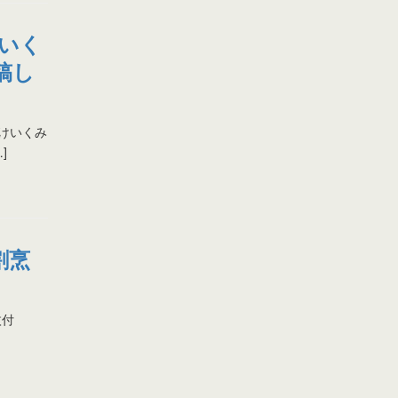
いく
投稿し
たけいくみ
]
割烹
枚付