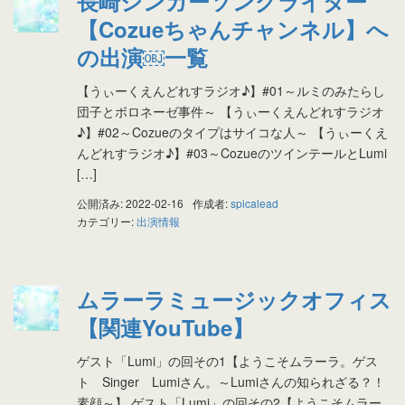
長崎シンガーソングライター
【Cozueちゃんチャンネル】へ
の出演￼一覧
【うぃーくえんどれすラジオ♪】#01～ルミのみたらし
団子とボロネーゼ事件～ 【うぃーくえんどれすラジオ
♪】#02～Cozueのタイプはサイコな人～ 【うぃーくえ
んどれすラジオ♪】#03～CozueのツインテールとLumi
[…]
公開済み: 2022-02-16
作成者:
spicalead
カテゴリー:
出演情報
ムラーラミュージックオフィス
【関連YouTube】
ゲスト「Lumi」の回その1【ようこそムラーラ。ゲス
ト Singer Lumiさん。～Lumiさんの知られざる？！
素顔～】 ゲスト「Lumi」の回その2【ようこそムラー